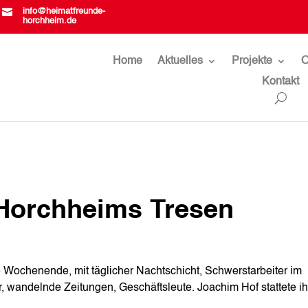

info@heimatfreunde-
horchheim.de
Home
Aktuelles
Projekte
O
Kontakt
 Horchheims Tresen
e Wochenende, mit täglicher Nachtschicht, Schwerstarbeiter im
r, wandelnde Zeitungen, Geschäftsleute. Joachim Hof stattete i