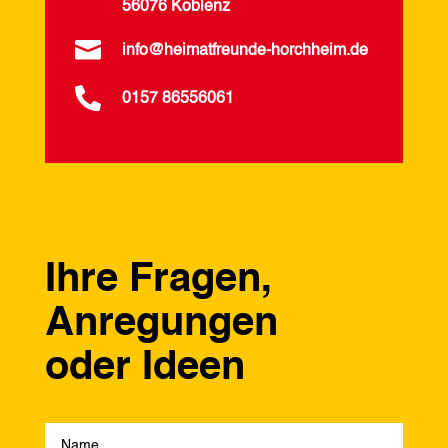
56076 Koblenz

info@heimatfreunde-horchheim.de

0157 86556061
Ihre Fragen,
Anregungen
oder Ideen