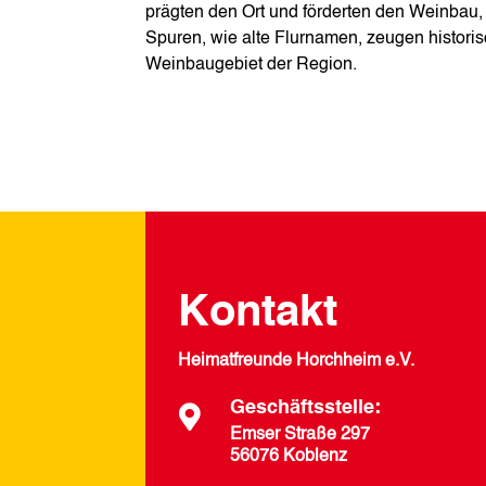
prägten den Ort und förderten den Weinbau, d
Spuren, wie alte Flurnamen, zeugen histor
Weinbaugebiet der Region.
Kontakt
Heimatfreunde Horchheim e.V.
Geschäftsstelle:

Emser Straße 297
56076 Koblenz