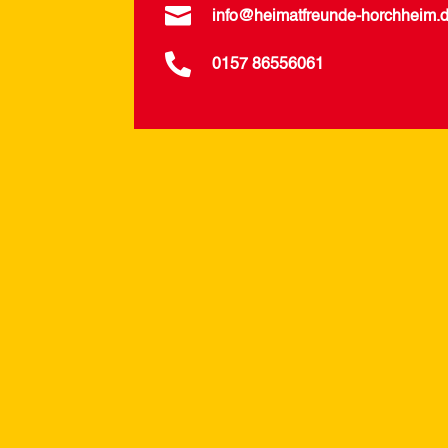

info@heimatfreunde-horchheim.

0157 86556061