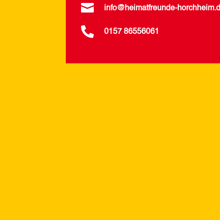

info@heimatfreunde-horchheim.

0157 86556061