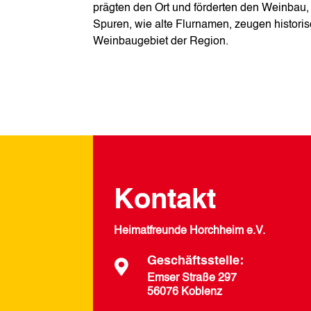
prägten den Ort und förderten den Weinbau, d
Spuren, wie alte Flurnamen, zeugen histor
Weinbaugebiet der Region.
Kontakt
Heimatfreunde Horchheim e.V.
Geschäftsstelle:

Emser Straße 297
56076 Koblenz