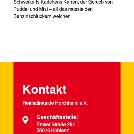
Schweikerts Karlchens Karren, der Geruch von
Puddel und Mist – all das musste den
Benzinschluckern weichen.
Kontakt
Heimatfreunde Horchheim e.V.
Geschäftsstelle:

Emser Straße 297
56076 Koblenz