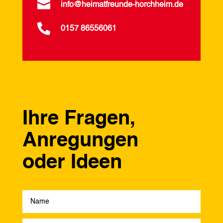

info@heimatfreunde-horchheim.de

0157 86556061
Ihre Fragen,
Anregungen
oder Ideen