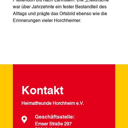
Pfaffendorf bis nach Lahnstein. Die „Elektrische“
war über Jahrzehnte ein fester Bestandteil des
Alltags und prägte das Ortsbild ebenso wie die
Erinnerungen vieler Horchheimer.
Kontakt
Heimatfreunde Horchheim e.V.
Geschäftsstelle:

Emser Straße 297