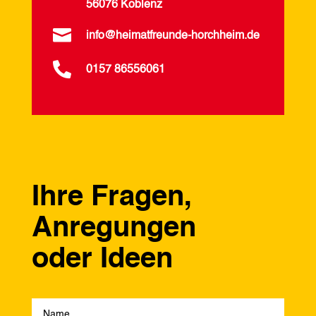
56076 Koblenz

info@heimatfreunde-horchheim.de

0157 86556061
Ihre Fragen,
Anregungen
oder Ideen