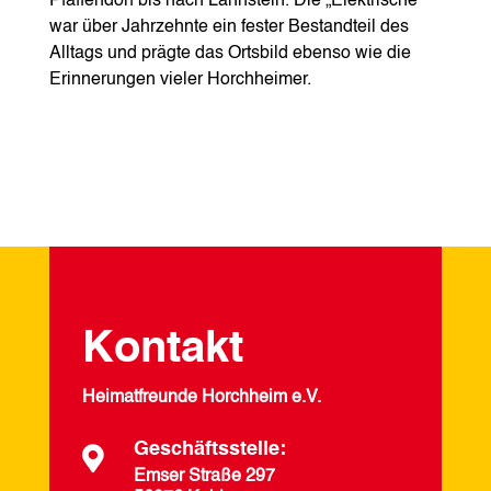
Pfaffendorf bis nach Lahnstein. Die „Elektrische“
war über Jahrzehnte ein fester Bestandteil des
Alltags und prägte das Ortsbild ebenso wie die
Erinnerungen vieler Horchheimer.
Kontakt
Heimatfreunde Horchheim e.V.
Geschäftsstelle:

Emser Straße 297