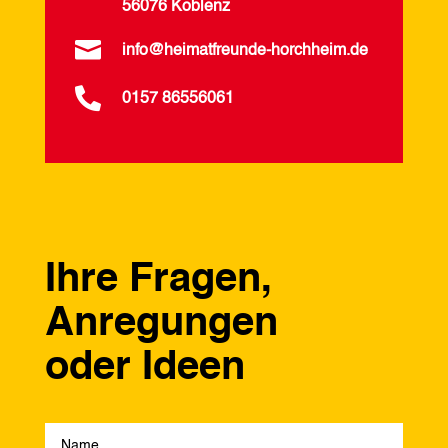
56076 Koblenz

info@heimatfreunde-horchheim.de

0157 86556061
Ihre Fragen,
Anregungen
oder Ideen