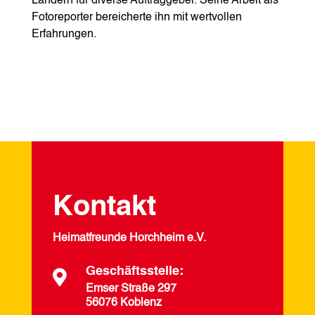
Ländern für diverse Auftraggeber. Seine Arbeit als
Fotoreporter bereicherte ihn mit wertvollen
Erfahrungen.
Kontakt
Heimatfreunde Horchheim e.V.
Geschäftsstelle:

Emser Straße 297
56076 Koblenz