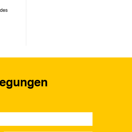
 des
regungen