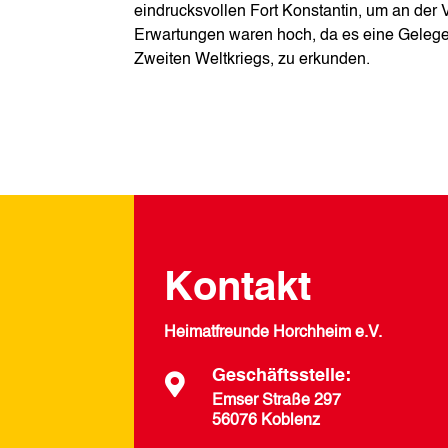
eindrucksvollen Fort Konstantin, um an der 
Erwartungen waren hoch, da es eine Gelege
Zweiten Weltkriegs, zu erkunden.
Kontakt
Heimatfreunde Horchheim e.V.
Geschäftsstelle:

Emser Straße 297
56076 Koblenz