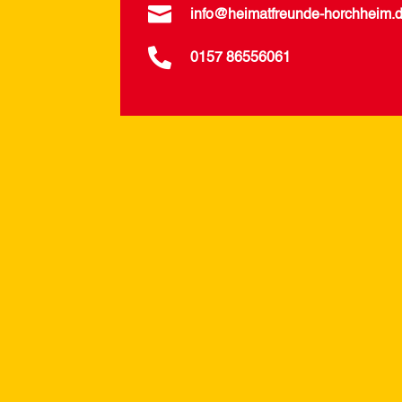

info@heimatfreunde-horchheim.

0157 86556061