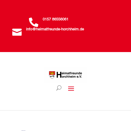

0157 86556061

info@heimatfreunde-horchheim.de