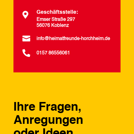
Geschäftsstelle:

Emser Straße 297
56076 Koblenz

info@heimatfreunde-horchheim.de

0157 86556061
Ihre Fragen,
Anregungen
oder Ideen