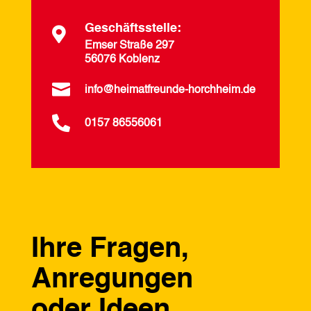
Geschäftsstelle:

Emser Straße 297
56076 Koblenz

info@heimatfreunde-horchheim.de

0157 86556061
Ihre Fragen,
Anregungen
oder Ideen