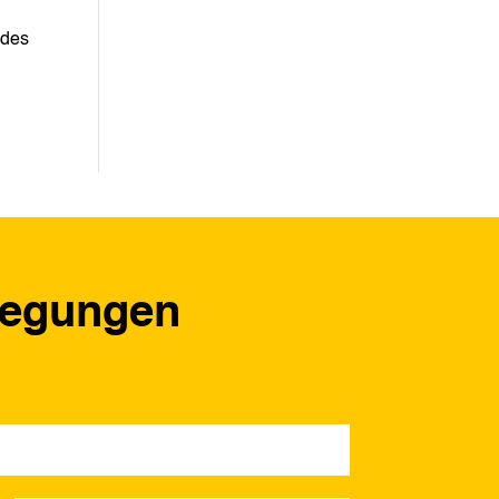
 des
regungen