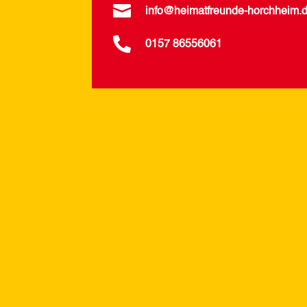

info@heimatfreunde-horchheim.

0157 86556061