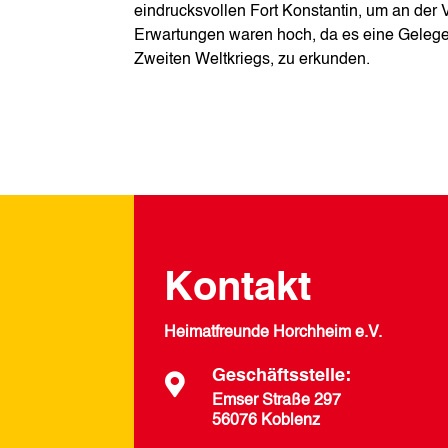
eindrucksvollen Fort Konstantin, um an der 
Erwartungen waren hoch, da es eine Gelege
Zweiten Weltkriegs, zu erkunden.
Kontakt
Heimatfreunde Horchheim e.V.
Geschäftsstelle:

Emser Straße 297
56076 Koblenz