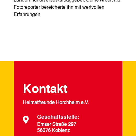
Ländern für diverse Auftraggeber. Seine Arbeit als
Fotoreporter bereicherte ihn mit wertvollen
Erfahrungen.
Kontakt
Heimatfreunde Horchheim e.V.
Geschäftsstelle:

Emser Straße 297
56076 Koblenz