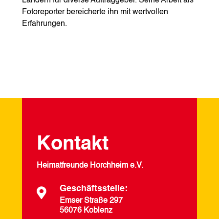
Ländern für diverse Auftraggeber. Seine Arbeit als
Fotoreporter bereicherte ihn mit wertvollen
Erfahrungen.
Kontakt
Heimatfreunde Horchheim e.V.
Geschäftsstelle:

Emser Straße 297
56076 Koblenz