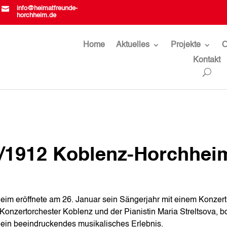

info@heimatfreunde-
horchheim.de
Home
Aktuelles
Projekte
O
Kontakt
/1912 Koblenz-Horchhei
m eröffnete am 26. Januar sein Sängerjahr mit einem Konzert
 Konzertorchester Koblenz und der Pianistin Maria Streltsova, b
y ein beeindruckendes musikalisches Erlebnis.