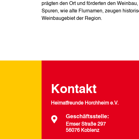
prägten den Ort und förderten den Weinbau, d
Spuren, wie alte Flurnamen, zeugen histor
Weinbaugebiet der Region.
Kontakt
Heimatfreunde Horchheim e.V.
Geschäftsstelle:

Emser Straße 297
56076 Koblenz