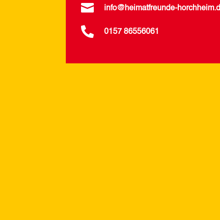

info@heimatfreunde-horchheim.

0157 86556061