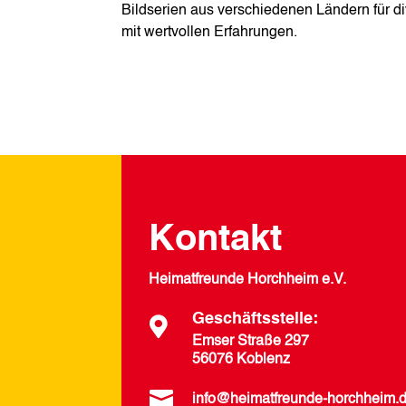
Bildserien aus verschiedenen Ländern für div
mit wertvollen Erfahrungen.
Kontakt
Heimatfreunde Horchheim e.V.
Geschäftsstelle:

Emser Straße 297
56076 Koblenz

info@heimatfreunde-horchheim.