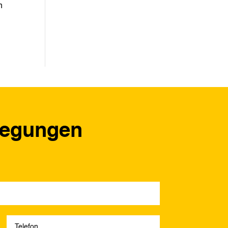
n
regungen