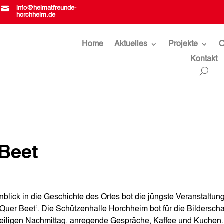

info@heimatfreunde-
horchheim.de
Home
Aktuelles
Projekte
O
Kontakt
Beet
blick in die Geschichte des Ortes bot die jüngste Veranstaltun
uer Beet‘. Die Schützenhalle Horchheim bot für die Bildersch
eiligen Nachmittag, anregende Gespräche, Kaffee und Kuchen.