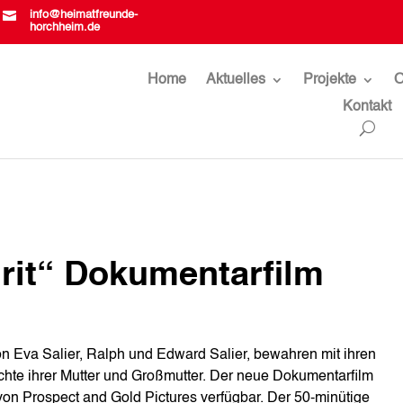

info@heimatfreunde-
horchheim.de
Home
Aktuelles
Projekte
O
Kontakt
irit“ Dokumentarfilm
n Eva Salier, Ralph und Edward Salier, bewahren mit ihren
hte ihrer Mutter und Großmutter. Der neue Dokumentarfilm
te von Prospect and Gold Pictures verfügbar. Der 50-minütige