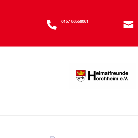

0157 86556061
