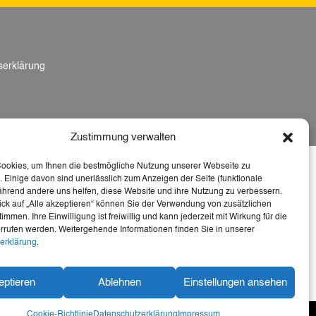
tserklärung
Zustimmung verwalten
Cookies, um Ihnen die bestmögliche Nutzung unserer Webseite zu
 Einige davon sind unerlässlich zum Anzeigen der Seite (funktionale
ährend andere uns helfen, diese Website und ihre Nutzung zu verbessern.
ick auf „Alle akzeptieren“ können Sie der Verwendung von zusätzlichen
 diese Webseite barrierefrei – für mehr
immen. Ihre Einwilligung ist freiwillig und kann jederzeit mit Wirkung für die
u Heimat, Geschichte und Kultur für alle.
rrufen werden. Weitergehende Informationen finden Sie in unserer
erklärung
.
eptieren
Ablehnen
Einstellungen ansehen
Cookie-Richtlinie
Datenschutzerklärung
Impressum