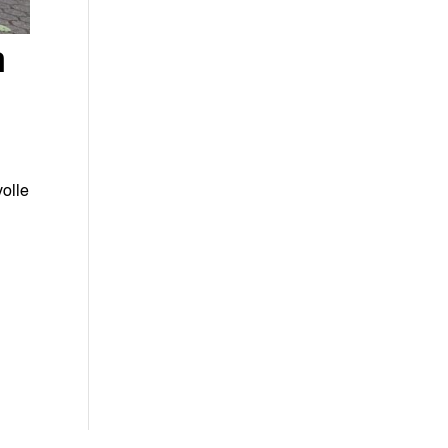
n
olle