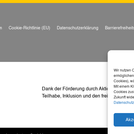
m
Cookie-Richtlinie (EU)
Datenschutzerklärung
Barrierefreihei
Wir nutzen 
ermöglichen.
Cookies), w
Mit einem Kl
Dank der Förderung durch Aktion Mensch ist
Cookies zust
Teilhabe, Inklusion und den freien Zugang z
Zukunft wide
Datenschutz
Akz