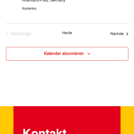
Rheinland-Pfalz, Germany
Kostenlos
Heute
Vorherige
Veran
Nächste
Veranstaltungen
Kalender abonnieren