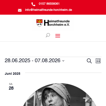

0157 86556061

info@heimatfreunde-horchheim.de
Veranstaltungen
Vera
Ve
28.06.2025
 - 
07.08.2026
Suche
Liste
Datum
An
Suc
wählen.
Juni 2025
Na
und
SA.
28
Ansi
Navi