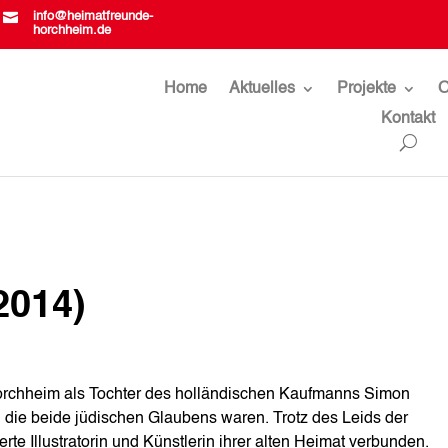

info@heimatfreunde-
horchheim.de
Home
Aktuelles
Projekte
O
Kontakt
2014)
orchheim als Tochter des holländischen Kaufmanns Simon
 die beide jüdischen Glaubens waren. Trotz des Leids der
rte Illustratorin und Künstlerin ihrer alten Heimat verbunden.