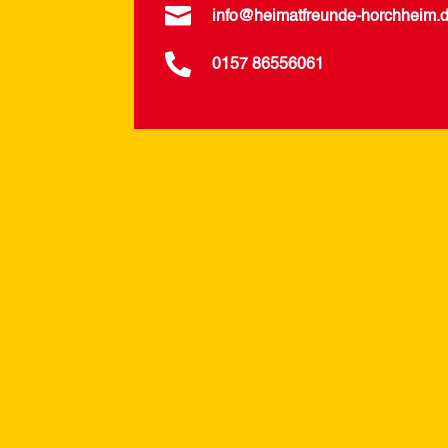

info@heimatfreunde-horchheim.

0157 86556061