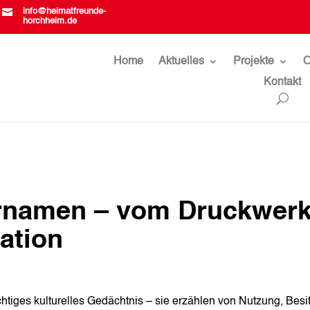

info@heimatfreunde-
horchheim.de
Home
Aktuelles
Projekte
O
Kontakt
rnamen – vom Druckwer
ation
htiges kulturelles Gedächtnis – sie erzählen von Nutzung, Besit