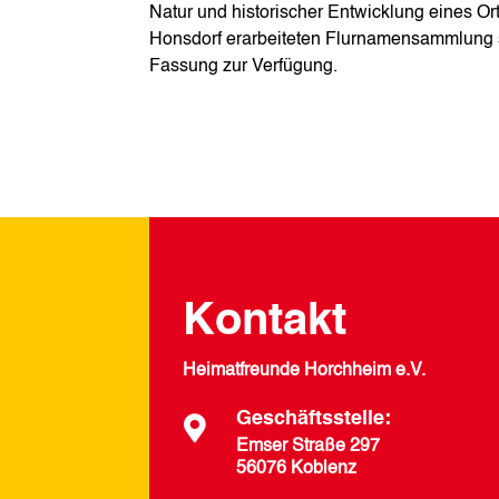
Natur und historischer Entwicklung eines Ort
Honsdorf erarbeiteten Flurnamensammlung st
Fassung zur Verfügung.
Kontakt
Heimatfreunde Horchheim e.V.
Geschäftsstelle:

Emser Straße 297
56076 Koblenz