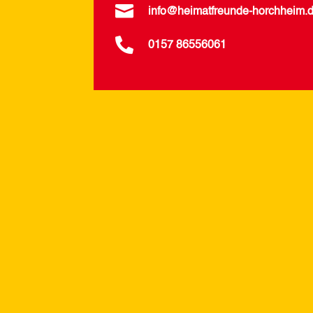

info@heimatfreunde-horchheim.

0157 86556061