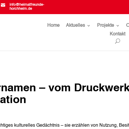

info@heimatfreunde-
horchheim.de
Home
Aktuelles
Projekte
O
Kontakt
rnamen – vom Druckwer
ation
htiges kulturelles Gedächtnis – sie erzählen von Nutzung, Besit