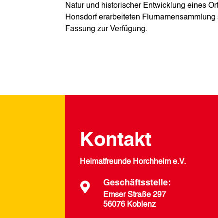
Natur und historischer Entwicklung eines Ort
Honsdorf erarbeiteten Flurnamensammlung st
Fassung zur Verfügung.
Kontakt
Heimatfreunde Horchheim e.V.
Geschäftsstelle:

Emser Straße 297
56076 Koblenz