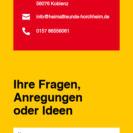
56076 Koblenz

info@heimatfreunde-horchheim.de

0157 86556061
Ihre Fragen,
Anregungen
oder Ideen