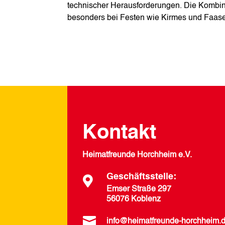
technischer Herausforderungen. Die Kombinat
besonders bei Festen wie Kirmes und Faas
Kontakt
Heimatfreunde Horchheim e.V.
Geschäftsstelle:

Emser Straße 297
56076 Koblenz

info@heimatfreunde-horchheim.