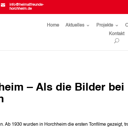

info@heimatfreunde-
horchheim.de
Home
Aktuelles
Projekte
O
Kontakt
eim – Als die Bilder bei
n
in. Ab 1930 wurden in Horchheim die ersten Tonfilme gezeigt, tr