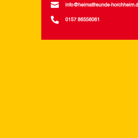

info@heimatfreunde-horchheim.

0157 86556061