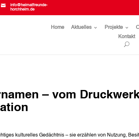

info@heimatfreunde-
horchheim.de
Home
Aktuelles
Projekte
O
Kontakt
rnamen – vom Druckwer
ation
htiges kulturelles Gedächtnis – sie erzählen von Nutzung, Besit