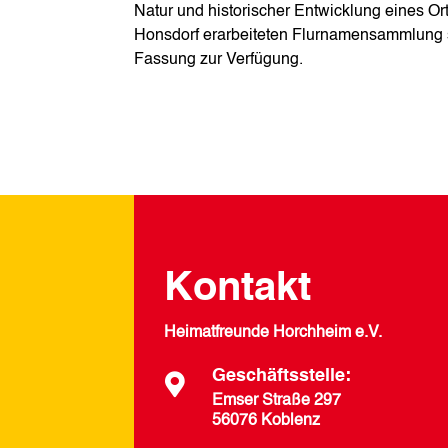
Natur und historischer Entwicklung eines Ort
Honsdorf erarbeiteten Flurnamensammlung st
Fassung zur Verfügung.
Kontakt
Heimatfreunde Horchheim e.V.
Geschäftsstelle:

Emser Straße 297
56076 Koblenz