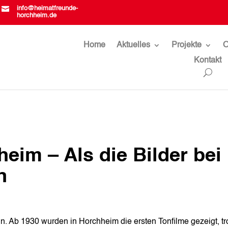

info@heimatfreunde-
horchheim.de
Home
Aktuelles
Projekte
O
Kontakt
eim – Als die Bilder bei
n
in. Ab 1930 wurden in Horchheim die ersten Tonfilme gezeigt, tr