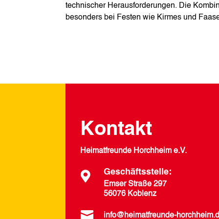
technischer Herausforderungen. Die Kombinat
besonders bei Festen wie Kirmes und Faas
Kontakt
Heimatfreunde Horchheim e.V.
Geschäftsstelle:

Emser Straße 297
56076 Koblenz

info@heimatfreunde-horchheim.