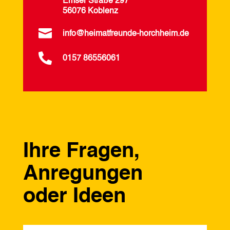
Emser Straße 297
56076 Koblenz

info@heimatfreunde-horchheim.de

0157 86556061
Ihre Fragen,
Anregungen
oder Ideen