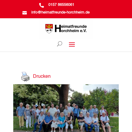

0157 86556061

info@heimatfreunde-horchheim.de
Drucken