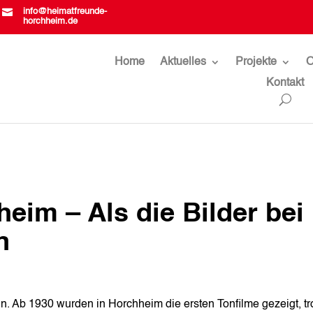

info@heimatfreunde-
horchheim.de
Home
Aktuelles
Projekte
O
Kontakt
eim – Als die Bilder bei
n
in. Ab 1930 wurden in Horchheim die ersten Tonfilme gezeigt, tr