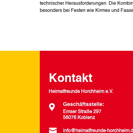
technischer Herausforderungen. Die Kombinat
besonders bei Festen wie Kirmes und Faas
Kontakt
Heimatfreunde Horchheim e.V.
Geschäftsstelle:

Emser Straße 297
56076 Koblenz

info@heimatfreunde-horchheim.