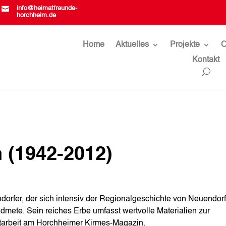

info@heimatfreunde-
horchheim.de
Home
Aktuelles
Projekte
O
Kontakt
n (1942-2012)
dorfer, der sich intensiv der Regionalgeschichte von Neuendor
mete. Sein reiches Erbe umfasst wertvolle Materialien zur
tarbeit am Horchheimer Kirmes-Magazin.