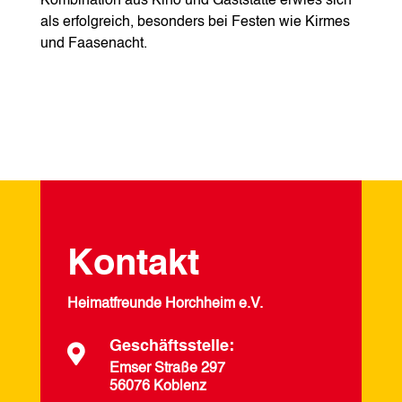
Kombination aus Kino und Gaststätte erwies sich
als erfolgreich, besonders bei Festen wie Kirmes
und Faasenacht.
Kontakt
Heimatfreunde Horchheim e.V.
Geschäftsstelle:

Emser Straße 297
56076 Koblenz