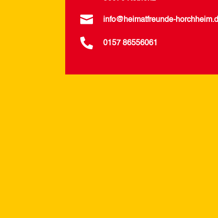

info@heimatfreunde-horchheim.

0157 86556061