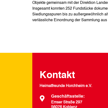
Objekte gemeinsam mit der Direktion Landes
Insgesamt konnten 252 Fundstücke dokument
Siedlungsspuren bis zu außergewöhnlich alt
verlässliche Einordnung der Sammlung aus
Kontakt
Heimatfreunde Horchheim e.V.
Geschäftsstelle:

Emser Straße 297
56076 Koblenz