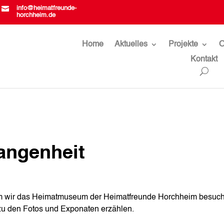

info@heimatfreunde-
horchheim.de
Home
Aktuelles
Projekte
O
Kontakt
gangenheit
em wir das Heimatmuseum der Heimatfreunde Horchheim besuc
zu den Fotos und Exponaten erzählen.