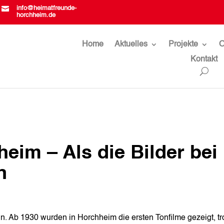

info@heimatfreunde-
horchheim.de
Home
Aktuelles
Projekte
O
Kontakt
eim – Als die Bilder bei
n
in. Ab 1930 wurden in Horchheim die ersten Tonfilme gezeigt, tr