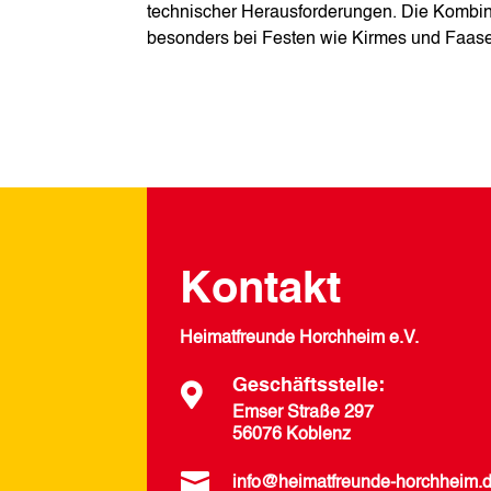
technischer Herausforderungen. Die Kombinat
besonders bei Festen wie Kirmes und Faas
Kontakt
Heimatfreunde Horchheim e.V.
Geschäftsstelle:

Emser Straße 297
56076 Koblenz

info@heimatfreunde-horchheim.