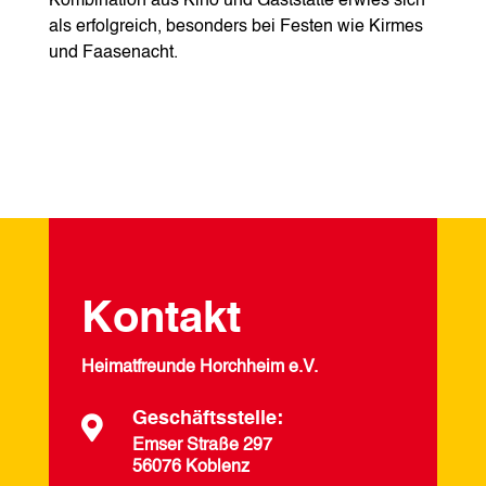
Kombination aus Kino und Gaststätte erwies sich
als erfolgreich, besonders bei Festen wie Kirmes
und Faasenacht.
Kontakt
Heimatfreunde Horchheim e.V.
Geschäftsstelle:

Emser Straße 297
56076 Koblenz