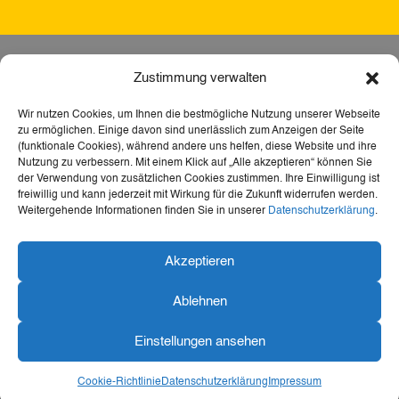
Zustimmung verwalten
Wir nutzen Cookies, um Ihnen die bestmögliche Nutzung unserer Webseite
zu ermöglichen. Einige davon sind unerlässlich zum Anzeigen der Seite
(funktionale Cookies), während andere uns helfen, diese Website und ihre
Nutzung zu verbessern. Mit einem Klick auf „Alle akzeptieren“ können Sie
der Verwendung von zusätzlichen Cookies zustimmen. Ihre Einwilligung ist
freiwillig und kann jederzeit mit Wirkung für die Zukunft widerrufen werden.
Weitergehende Informationen finden Sie in unserer
Datenschutzerklärung
.
Dank der Förderung durch Aktion Mensch ist diese
Akzeptieren
Webseite barrierefrei – für mehr Teilhabe,
Inklusion und den freien Zugang zu Heimat,
Ablehnen
Geschichte und Kultur für alle.
Einstellungen ansehen
Konzeption und Visualisierung
Designraketen GmbH
Cookie-Richtlinie
Datenschutzerklärung
Impressum