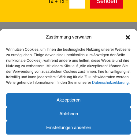
Senden
12 + 15
=
Zustimmung verwalten
Wir nutzen Cookies, um Ihnen die bestmögliche Nutzung unserer Webseite
zu ermöglichen. Einige davon sind unerlässlich zum Anzeigen der Seite
(funktionale Cookies), während andere uns helfen, diese Website und ihre
Nutzung zu verbessern. Mit einem Klick auf „Alle akzeptieren“ können Sie
der Verwendung von zusätzlichen Cookies zustimmen. Ihre Einwilligung ist
freiwillig und kann jederzeit mit Wirkung für die Zukunft widerrufen werden.
Weitergehende Informationen finden Sie in unserer
Datenschutzerklärung
.
Dank der Förderung durch Aktion Mensch ist diese
Akzeptieren
Webseite barrierefrei – für mehr Teilhabe,
Inklusion und den freien Zugang zu Heimat,
Ablehnen
Geschichte und Kultur für alle.
Einstellungen ansehen
Konzeption und Visualisierung