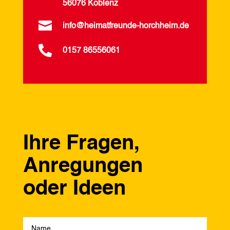
56076 Koblenz

info@heimatfreunde-horchheim.de

0157 86556061
Ihre Fragen,
Anregungen
oder Ideen