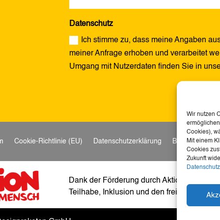
Datenschutz
Ich stimme zu, dass meine Angaben aus
meiner Anfrage erhoben und verarbeitet wer
Umgang mit Nutzerdaten finden Sie in uns
Alternative:
Wir nutzen 
ermöglichen.
Cookies), w
m
Cookie-Richtlinie (EU)
Datenschutzerklärung
Barrierefreihei
Mit einem Kl
Cookies zust
Zukunft wide
Datenschutz
Dank der Förderung durch Aktion Mensch ist
Teilhabe, Inklusion und den freien Zugang z
Akz