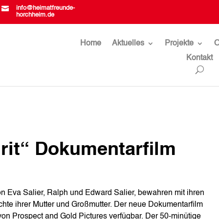

info@heimatfreunde-
horchheim.de
Home
Aktuelles
Projekte
O
Kontakt
irit“ Dokumentarfilm
n Eva Salier, Ralph und Edward Salier, bewahren mit ihren
hte ihrer Mutter und Großmutter. Der neue Dokumentarfilm
te von Prospect and Gold Pictures verfügbar. Der 50-minütige